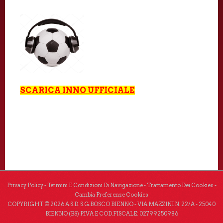
SCARICA
INNO UFFICIALE
Privacy Policy
-
Termini E Condizioni Di Navigazione
-
Trattamento Dei Cookies
-
Cambia Preferenze Cookies
COPYRIGHT © 2026 A.S.D. S.G.BOSCO BIENNO - VIA MAZZINI N. 22/A - 25040
BIENNO (BS) P.IVA E COD.FISCALE: 02799250986