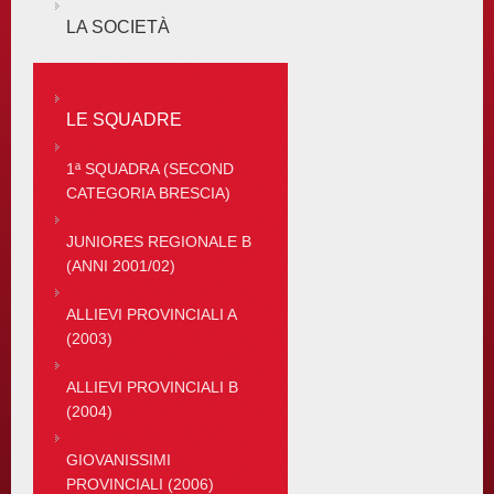
LA SOCIETÀ
LE SQUADRE
1ª SQUADRA (SECOND
CATEGORIA BRESCIA)
JUNIORES REGIONALE B
(ANNI 2001/02)
ALLIEVI PROVINCIALI A
(2003)
ALLIEVI PROVINCIALI B
(2004)
GIOVANISSIMI
PROVINCIALI (2006)